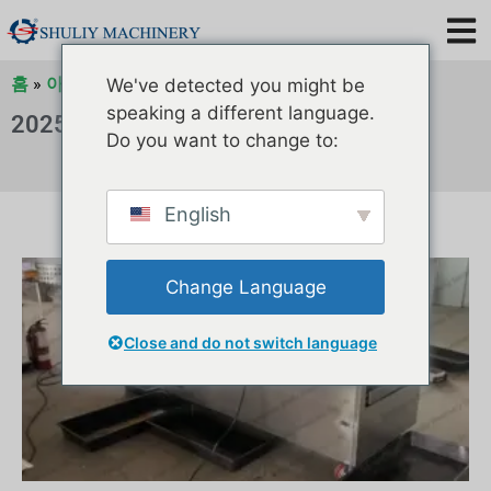
홈
»
아카이브
»
아카이브
We've detected you might be
speaking a different language.
2025년 5월
Do you want to change to:
English
Change Language
Close and do not switch language