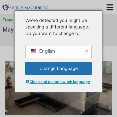
Trang chủ
»
Lưu trữ cho
»
Lưu trữ cho
We've detected you might be
speaking a different language.
May 2025
Do you want to change to:
English
Change Language
Close and do not switch language