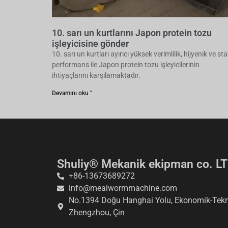
10. sarı un kurtlarını Japon protein tozu
işleyicisine gönder
10. sarı un kurtları ayırıcı yüksek verimlilik, hijyenik ve sta
performans ile Japon protein tozu işleyicilerinin
ihtiyaçlarını karşılamaktadır.
Devamını oku "
Shuliy® Mekanik ekipman co. LT
+86-13673689272
info@mealwormmachine.com
No.1394 Doğu Hanghai Yolu, Ekonomik-Tekno
Zhengzhou, Çin