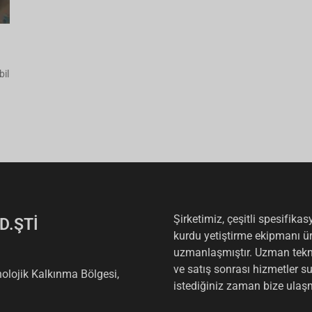
bil
Şirketimiz, çeşitli spesifika
D.ŞTİ
kurdu yetiştirme ekipmanı ü
uzmanlaşmıştır. Uzman tekni
ve satış sonrası hizmetler 
lojik Kalkınma Bölgesi,
istediğiniz zaman bize ula