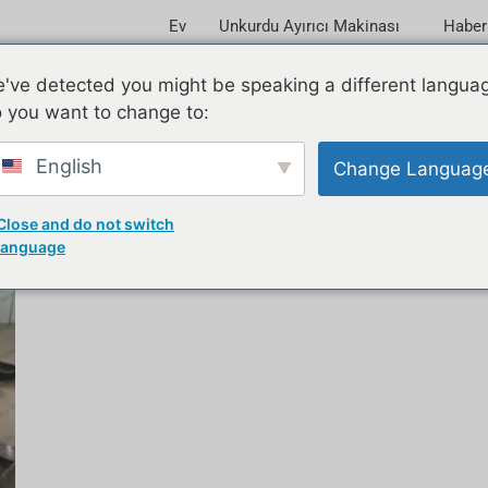
Ev
Unkurdu Ayırıcı Makinası
Haber
've detected you might be speaking a different langua
 you want to change to:
English
Change Languag
Close and do not switch
language