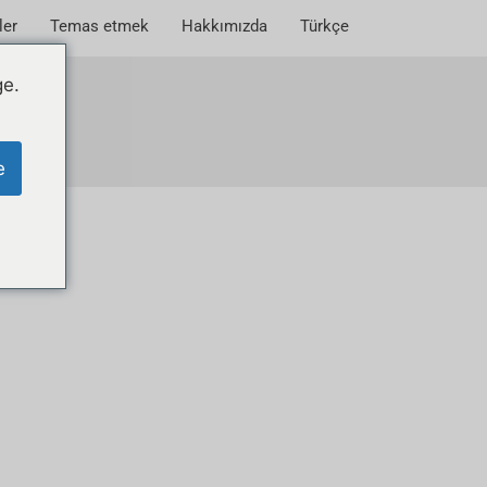
ler
Temas etmek
Hakkımızda
Türkçe
ge.
e