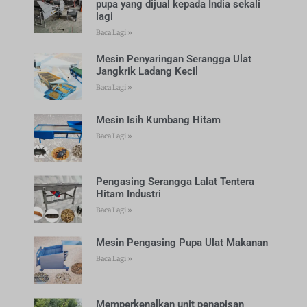
pupa yang dijual kepada India sekali
lagi
Baca Lagi »
Mesin Penyaringan Serangga Ulat
Jangkrik Ladang Kecil
Baca Lagi »
Mesin Isih Kumbang Hitam
Baca Lagi »
Pengasing Serangga Lalat Tentera
Hitam Industri
Baca Lagi »
Mesin Pengasing Pupa Ulat Makanan
Baca Lagi »
Memperkenalkan unit penapisan