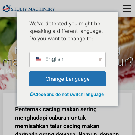
We've detected you might be
speaking a different language.
Bagaimana untuk
Do you want to change to:
memisahkan cacing
makan dari tempat tidur?
English
Mac 5, 2024
Change Language
Close and do not switch language
Penternak cacing makan sering
menghadapi cabaran untuk
memisahkan telur cacing makan
daripada orang dewasa. Namun, dengan