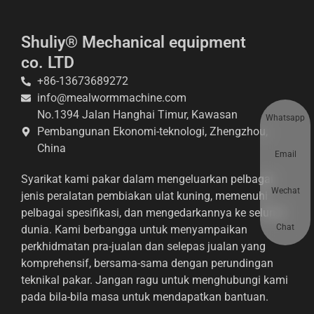
Shuliy® Mechanical equipment
co. LTD
+86-13673689272
info@mealwormmachine.com
No.1394 Jalan Hanghai Timur, Kawasan
Whatsapp
Pembangunan Ekonomi-teknologi, Zhengzhou,
China
Email
Syarikat kami pakar dalam mengeluarkan pelbagai
Wechat
jenis peralatan pembiakan ulat kuning, memenuhi
pelbagai spesifikasi, dan mengedarkannya ke seluruh
Chat
dunia. Kami berbangga untuk menyampaikan
perkhidmatan pra-jualan dan selepas jualan yang
komprehensif, bersama-sama dengan perundingan
teknikal pakar. Jangan ragu untuk menghubungi kami
pada bila-bila masa untuk mendapatkan bantuan.