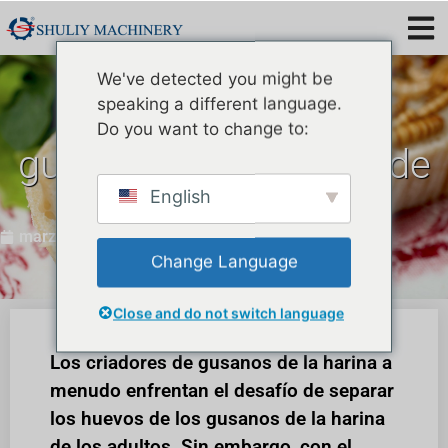
We've detected you might be
speaking a different language.
¿Cómo separar los
Do you want to change to:
gusanos de la harina de
la ropa de cama?
English
marzo 5, 2024
Change Language
Close and do not switch language
Los criadores de gusanos de la harina a
menudo enfrentan el desafío de separar
los huevos de los gusanos de la harina
de los adultos. Sin embargo, con el