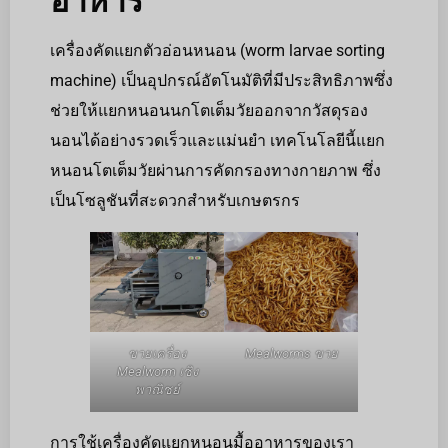
อาหาร
เครื่องคัดแยกตัวอ่อนหนอน (worm larvae sorting
machine) เป็นอุปกรณ์อัตโนมัติที่มีประสิทธิภาพซึ่ง
ช่วยให้แยกหนอนนกโตเต็มวัยออกจากวัสดุรอง
นอนได้อย่างรวดเร็วและแม่นยำ เทคโนโลยีนี้แยก
หนอนโตเต็มวัยผ่านการคัดกรองทางกายภาพ ซึ่ง
เป็นโซลูชันที่สะดวกสำหรับเกษตรกร
ขายเครื่อง
Mealworms ขาย
Mealworm เชิง
พาณิชย์
การใช้เครื่องคัดแยกหนอนมื้ออาหารของเรา