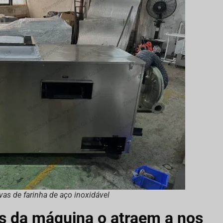
vas de farinha de aço inoxidável
s da máquina o atraem a nos