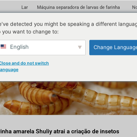
Lar
Máquina separadora de larvas de farinha
No
've detected you might be speaking a different langua
 you want to change to:
English
Change Languag
dou máquina de peneirar l
Close and do not switch
dar no desenvolvimento de
language
inha amarela Shuliy atrai a criação de insetos