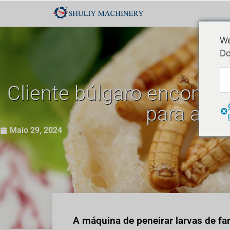
We
Do
Cliente búlgaro encomen
para aju
Maio 29, 2024
A máquina de peneirar larvas de far