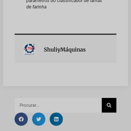
parâmetros do classificador de larvas
de farinha
ShuliyMáquinas