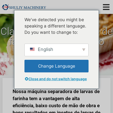
We've detected you might be
speaking a different language.
Classificador de larvas de
Do you want to change to:
farinha SL-10 vendido
para o Canadá
English
25 de junho de 2023
Change Language
Close and do not switch language
Nossa máquina separadora de larvas de
farinha tem a vantagem de alta
eficiência, baixo custo de mão de obra e
bons resultados em insetos de larvas de