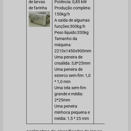
de larvas
Potência: 0,85 kW
de farinha
Produção completa:
150kg/h
A saída de algumas
funções:300kg/h
Peso líquido:330kg
Tamanho da
máquina:
2210x1450x900mm
Uma peneira de
crisálida: 3,8*25mm
Uma peneira de
esterco sem-fim: 1,0
* 1,0 mm
Uma tela sem-fim
grande e média:
2*25mm
Uma peneira
minhoca pequena e
média: 1,5 * 25 mm