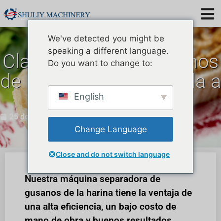
We've detected you might be
speaking a different language.
Clasificadora de gusanos
Do you want to change to:
de harina SL-10 vendida a
Canadá
English
25 de junio,
Change Language
Close and do not switch language
Nuestra máquina separadora de
gusanos de la harina tiene la ventaja de
una alta eficiencia, un bajo costo de
mano de obra y buenos resultados