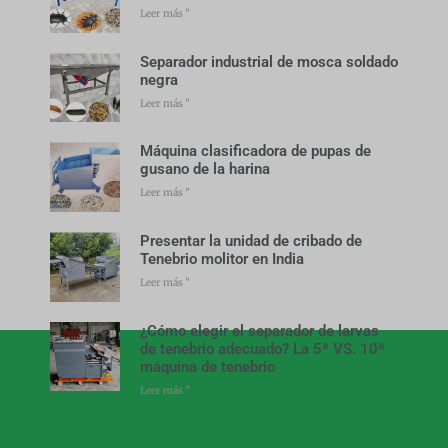
Leer más "
Separador industrial de mosca soldado
negra
Leer más "
Máquina clasificadora de pupas de
gusano de la harina
Leer más "
Presentar la unidad de cribado de
Tenebrio molitor en India
Leer más "
¿Cómo elegir el separador de larvas
de tenebrio adecuado? La 5ª VS. 10ª
máquina de tenebrio
Leer más "