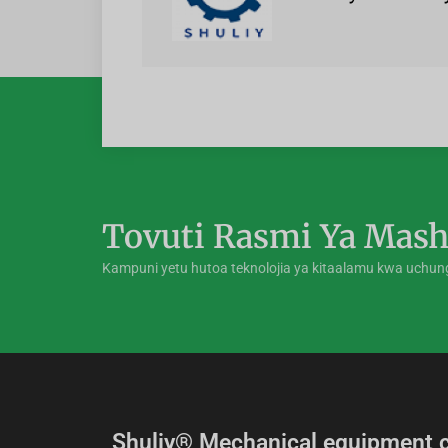
Tovuti Rasmi Ya Mash
Kampuni yetu hutoa teknolojia ya kitaalamu kwa uchu
Shuliy® Mechanical equipment c