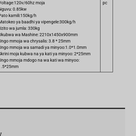
Voltage:120v/60hz moja
pc
Nguvu: 0.85kw
Pato kamili:150kg/h
Matokeo ya baadhi ya vipengele:300kg/h
Uzito wa jumla: 330kg
Ukubwa wa Mashine: 2210x1450x900mm
Ungo mmoja wa chrysalis: 3.8 * 25mm
Ungo mmoja wa samadi ya minyoo:1.0*1.0mm
Skrini moja kubwa na ya kati ya minyoo: 2*25mm
Ungo mmoja mdogo na wa kati wa minyoo:
1.5*25mm
y