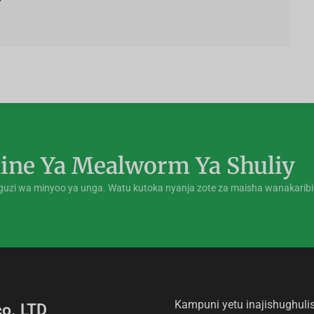
ine Ya Mealworm Ya Shuliy
nguzi wa minyoo ya unga. Watu kutoka nyanja zote za maisha wanakarib
Kampuni yetu inajishughulis
o. LTD