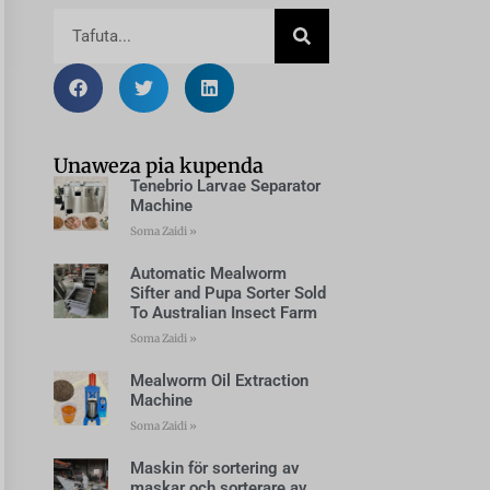
Unaweza pia kupenda
Tenebrio Larvae Separator
Machine
Soma Zaidi »
Automatic Mealworm
Sifter and Pupa Sorter Sold
To Australian Insect Farm
Soma Zaidi »
Mealworm Oil Extraction
Machine
Soma Zaidi »
Maskin för sortering av
maskar och sorterare av