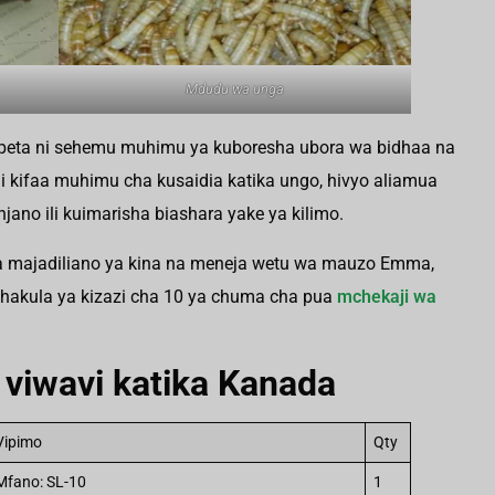
Mdudu wa unga
peta ni sehemu muhimu ya kuboresha ubora wa bidhaa na
ni kifaa muhimu cha kusaidia katika ungo, hivyo aliamua
ano ili kuimarisha biashara yake ya kilimo.
a majadiliano ya kina na meneja wetu wa mauzo Emma,
hakula ya kizazi cha 10 ya chuma cha pua
mchekaji wa
viwavi katika Kanada
Vipimo
Qty
Mfano: SL-10
1