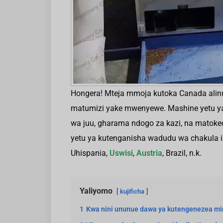
Hongera! Mteja mmoja kutoka Canada ali
matumizi yake mwenyewe. Mashine yetu ya
wa juu, gharama ndogo za kazi, na matoke
yetu ya kutenganisha wadudu wa chakula i
Uhispania,
Uswisi
,
Austria
, Brazil, n.k.
Yaliyomo
kujificha
1
Kwa nini ununue dawa ya kutengenezea min