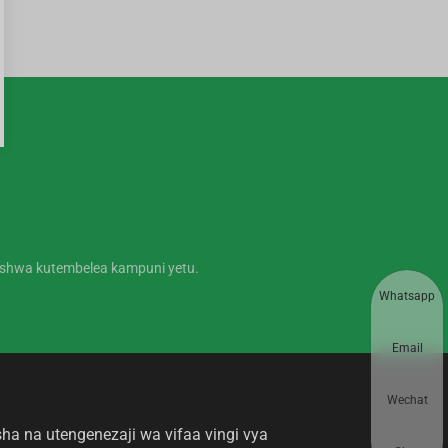
ishwa kutembelea kampuni yetu.
Whatsapp
Email
Wechat
ha na utengenezaji wa vifaa vingi vya