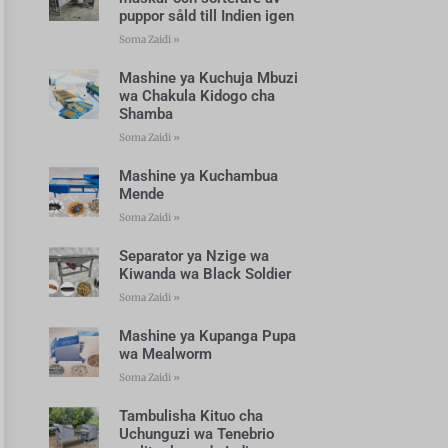
puppor såld till Indien igen
Soma Zaidi »
Mashine ya Kuchuja Mbuzi
wa Chakula Kidogo cha
Shamba
Soma Zaidi »
Mashine ya Kuchambua
Mende
Soma Zaidi »
Separator ya Nzige wa
Kiwanda wa Black Soldier
Soma Zaidi »
Mashine ya Kupanga Pupa
wa Mealworm
Soma Zaidi »
Tambulisha Kituo cha
Uchunguzi wa Tenebrio