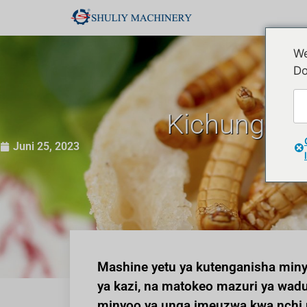
We
Do
Kichungi c
Juni 25, 2023
Mashine yetu ya kutenganisha minyo
ya kazi, na matokeo mazuri ya wad
minyoo ya unga imeuzwa kwa nchi n