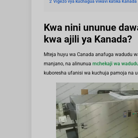
2
Vigezo vya kuchagua viwavi katika Kanada
Kwa nini ununue daw
kwa ajili ya Kanada?
Mteja huyu wa Canada anafuga wadudu wa
manjano, na alinunua
mchekaji wa wadudu
kuboresha ufanisi wa kuchuja pamoja na 