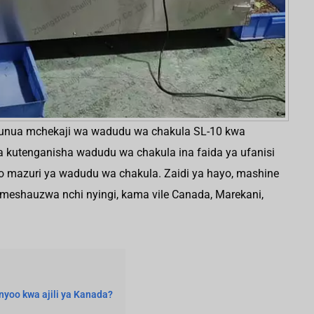
nunua mchekaji wa wadudu wa chakula SL-10 kwa
 kutenganisha wadudu wa chakula ina faida ya ufanisi
o mazuri ya wadudu wa chakula. Zaidi ya hayo, mashine
meshauzwa nchi nyingi, kama vile Canada, Marekani,
yoo kwa ajili ya Kanada?