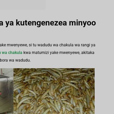
a ya kutengenezea minyoo
ke mwenyewe, si tu wadudu wa chakula wa rangi ya
 wa chakula
kwa matumizi yake mwenyewe, akitaka
ubora wa wadudu.