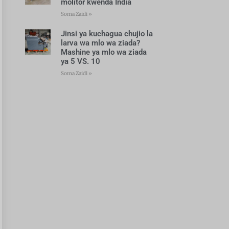
molitor kwenda India
Soma Zaidi »
Jinsi ya kuchagua chujio la
larva wa mlo wa ziada?
Mashine ya mlo wa ziada
ya 5 VS. 10
Soma Zaidi »