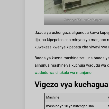
Vifaa vya Kilimo cha Minyoo
Baada ya uchunguzi, aligundua kuwa kupe
tija, na kipepeteo cha minyoo ya manjano 
kuwekeza kwenye kipepeta cha viwavi vya nj
Baada ya kuona mashine zetu, na baada y
alinunua mashine ya kuchuja wadudu wa c
wadudu wa chakula wa manjano
.
Vigezo vya kuchagua 
Mashine
mashine ya 10 ya kutenganisha