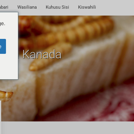
bari
Wasiliana
Kuhusu Sisi
Kiswahili
ge.
e
uzwa Kanada