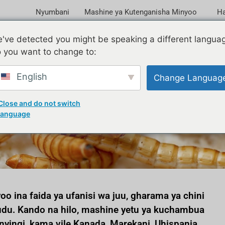
Nyumbani
Mashine ya Kutenganisha Minyoo
Ha
've detected you might be speaking a different langua
 you want to change to:
English
Change Languag
ha SL-10 cha mdudu kina
Close and do not switch
language
o ina faida ya ufanisi wa juu, gharama ya chini
udu. Kando na hilo, mashine yetu ya kuchambua
yingi, kama vile Kanada, Marekani, Uhispania,