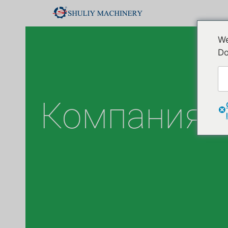
We
Do
Ч
Компания 