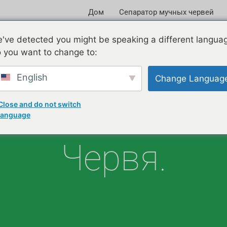
Дом
Сепаратор мучных червей
Добро Пожаловать В
've detected you might be speaking a different langua
 you want to change to:
жэнчжоу Шул
English
Change Languag
По Производст
Close and do not switch
language
Червя.