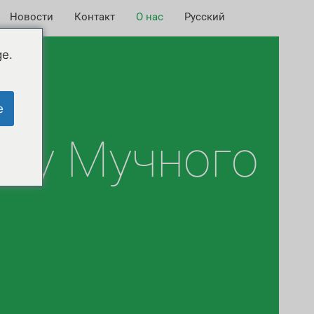
Новости
Контакт
О нас
Русский
ge.
ий
e
ву Мучного