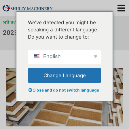
หน้าแรก
»
คลังสำหรับ
We've detected you might be
speaking a different language.
2023
Do you want to change to:
English
Change Language
Close and do not switch language