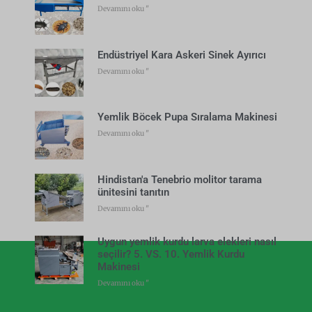
Devamını oku "
Endüstriyel Kara Askeri Sinek Ayırıcı
Devamını oku "
Yemlik Böcek Pupa Sıralama Makinesi
Devamını oku "
Hindistan'a Tenebrio molitor tarama
ünitesini tanıtın
Devamını oku "
Uygun yemlik kurdu larva elekleri nasıl
seçilir? 5. VS. 10. Yemlik Kurdu
Makinesi
Devamını oku "