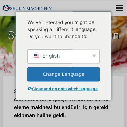
We've detected you might be
speaking a different language.
Sarı un kurdu ayırıcının
Do you want to change to:
performansı nasıl?
English
6 Nisan 2023
Change Language
Close and do not switch language
Son yıllarda sarı un kurdu yetiştirme
endüstrisi hızla gelişti ve sarı un kurdu
eleme makinesi bu endüstri için gerekli
ekipman haline geldi.