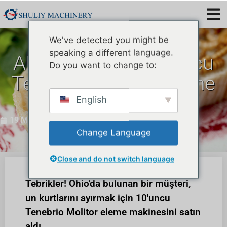
We've detected you might be
speaking a different language.
ABD'ye satılan 10'uncu
Do you want to change to:
Tenebrio Molitor eleme
makinesi
English
19 Mayıs 2023
Change Language
Close and do not switch language
Tebrikler! Ohio'da bulunan bir müşteri,
un kurtlarını ayırmak için 10'uncu
Tenebrio Molitor eleme makinesini satın
aldı.