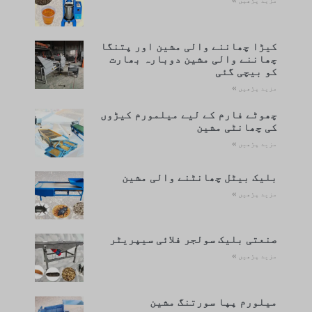
مزید پڑھیں »
کیڑا چھاننے والی مشین اور پتنگا
چھاننے والی مشین دوبارہ بھارت
کو بیچی گئی
مزید پڑھیں »
چھوٹے فارم کے لیے میلمورم کیڑوں
کی چھانٹی مشین
مزید پڑھیں »
بلیک بیٹل چھانٹنے والی مشین
مزید پڑھیں »
صنعتی بلیک سولجر فلائی سیپریٹر
مزید پڑھیں »
میلورم پپا سورتنگ مشین