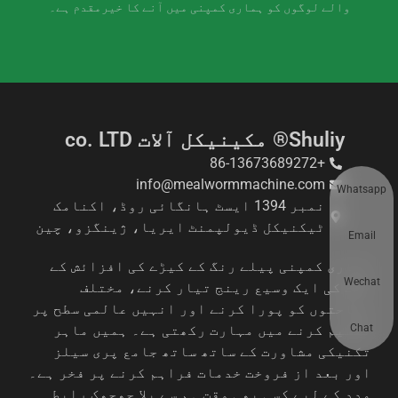
والے لوگوں کو ہماری کمپنی میں آنے کا خیرمقدم ہے۔
Shuliy® مکینیکل آلات co. LTD
+86-13673689272
info@mealwormmachine.com
Whatsapp
نمبر 1394 ایسٹ ہانگائی روڈ، اکنامک
ٹیکنیکل ڈیولپمنٹ ایریا، ژینگزو، چین
Email
ہماری کمپنی پیلے رنگ کے کیڑے کی افزائش کے
Wechat
آلات کی ایک وسیع رینج تیار کرنے، مختلف
وضاحتوں کو پورا کرنے اور انہیں عالمی سطح پر
Chat
تقسیم کرنے میں مہارت رکھتی ہے۔ ہمیں ماہر
تکنیکی مشاورت کے ساتھ ساتھ جامع پری سیلز
اور بعد از فروخت خدمات فراہم کرنے پر فخر ہے۔
مدد کے لیے کسی بھی وقت ہم سے بلا جھجھک رابطہ