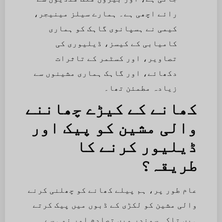
رائے اچھی ہے۔ ہمارے سیلز مینیجر،
کیمی نے ہسپانوی گاہک کو ہماری
کامیابی کے کیسز، ڈیلیوری کی
تصاویر، اور کسٹمر کے تاثرات
دکھائے، اور گاہک ہماری مشینوں سے
زیادہ مطمئن تھا۔
کھانے کے کیڑے چھاننے
والی مشین کو پیک اور
ڈیلیور کرنے کا
طریقہ؟
عام طور پر، ہم پیلے کھانے کو چھلنی کرنے
والی مشین کو لکڑی کے ڈبوں میں پیک کرتے
ہیں تاکہ سمندر میں تصادم اور نمی سے