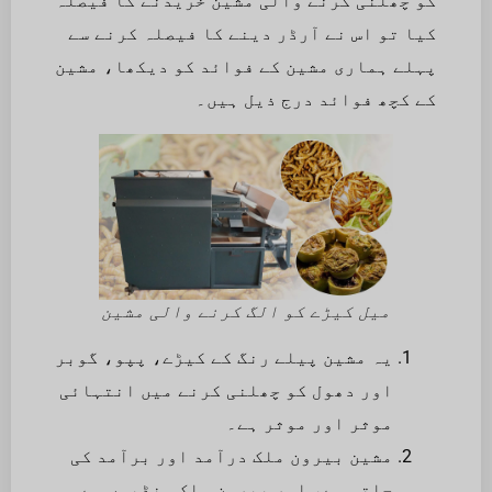
کو چھلنی کرنے والی مشین خریدنے کا فیصلہ
کیا تو اس نے آرڈر دینے کا فیصلہ کرنے سے
پہلے ہماری مشین کے فوائد کو دیکھا، مشین
کے کچھ فوائد درج ذیل ہیں۔
میل کیڑے کو الگ کرنے والی مشین
یہ مشین پیلے رنگ کے کیڑے، پپو، گوبر
اور دھول کو چھلنی کرنے میں انتہائی
موثر اور موثر ہے۔
مشین بیرون ملک درآمد اور برآمد کی
جاتی ہے، اور بیرون ملک منڈیوں سے