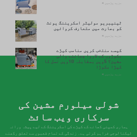
مزید پڑھیں »
ٹینیبریو مولیٹر اسکریننگ یونٹ
کو بھارت میں متعارف کروائیں
مزید پڑھیں »
کیسے منتخب کریں مناسب کیڑے
مکوڑوں کے لاروا چھاننے والی
مشین؟ 5ویں بمقابلہ 10ویں نسل کا
کیڑا مکوڑا
مزید پڑھیں »
شولی میلورم مشین کی
سرکاری ویب سائٹ
ہماری کمپنی کھانے کے کیڑے کی اسکریننگ کے لیے پیشہ ورانہ
ٹیکنالوجی فراہم کرتی ہے۔ زندگی کے تمام شعبوں سے تعلق رکھنے