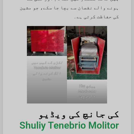
ہونے والے نقصان سے بچا جا سکے، جو مشین
کی حفاظت کرتی ہے۔
لکڑی کے کیس میں
Tenebrio Molitor
الگ کرنے والی
مشین
پیکج The
Mealworm
Separator
کی جانچ کی ویڈیو
Shuliy Tenebrio Molitor