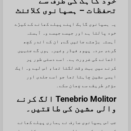
خود گاہک کی طرف سے
تحفظات – ہسپانوی کلائنٹ
یہ ہسپانوی گاہک اپنے پیلے کھانے کے کیڑے
خود پالتا ہے اور جیسے جیسے وہ آہستہ
آہستہ بڑھتے جائیں گے، ان کے اندر کچھ
گرے، مردہ پپو، فیڈر وغیرہ ہوں گے جنہیں
اٹھانے کی ضرورت ہے۔ اسے دستی طور پر
کرنے میں بہت وقت لگتا تھا، اس لیے وہ ایک
ایسی مشین چاہتا تھا جو اسے جلدی اور
مؤثر طریقے سے چھان سکے۔
Tenebrio Molitor الگ کرنے
والی مشین کی طاقتیں۔
جب اس ہسپانوی صارف نے ہماری پیلے کھانے