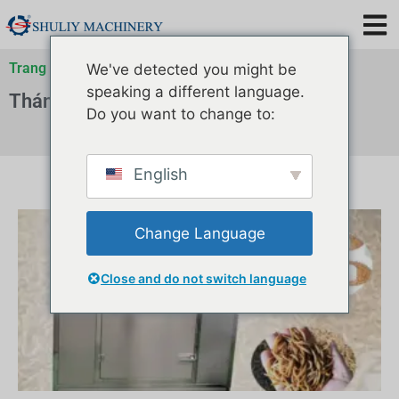
Trang chủ
»
Lưu trữ cho
»
Lưu trữ cho
We've detected you might be
speaking a different language.
Thán 1 2020
Do you want to change to:
English
Change Language
Close and do not switch language