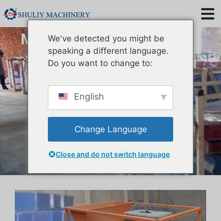
Máy phân loại giun sống và
We've detected you might be
chết
speaking a different language.
Do you want to change to:
English
Change Language
Close and do not switch language