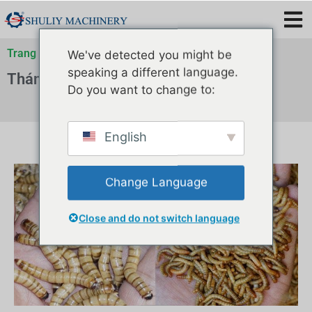
Trang chủ
»
Lưu trữ cho
»
Lưu trữ cho
»
Lưu trữ cho
We've detected you might be
speaking a different language.
Tháng 6 28, 2022
Do you want to change to:
English
Change Language
Close and do not switch language