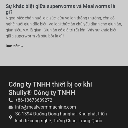
Sự khác biệt giữa superworms và Mealworms là
gì?
Ngoài việc chăn nuôi gia súc, cừu và lợn thông thường, còn có
nghề nuôi giun đặc biệt. Và loại thức ăn chủ yếu dành cho giun ăn,
giun siêu, v.v. là giun. Giun ăn có giá trị rất lớn. Vậy sự khác biệt
giữa superworm và sâu bột là gì?
Đọc thêm »
Công ty TNHH thiết bị cơ khí
Shuliy® Công ty TNHH
+86-13673689272
info@mealwormmachine.com
Số 1394 Đường Đông hanghai, Khu phát triển
kinh tế-công nghệ, Trừng Châu, Trung Quốc