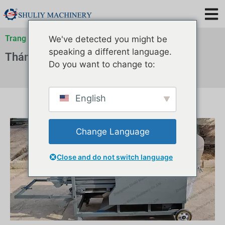
Trang chủ
»
Lưu trữ cho
»
Lưu trữ cho
»
Lưu trữ cho
We've detected you might be
speaking a different language.
Thán 2 7, 2023
Do you want to change to:
English
Change Language
Close and do not switch language