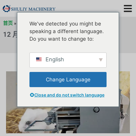
首页
»
2019 年存档
»
12 月存档
»
存档
We've detected you might be
speaking a different language.
12 月 25, 2019
Do you want to change to:
English
Change Language
Close and do not switch language