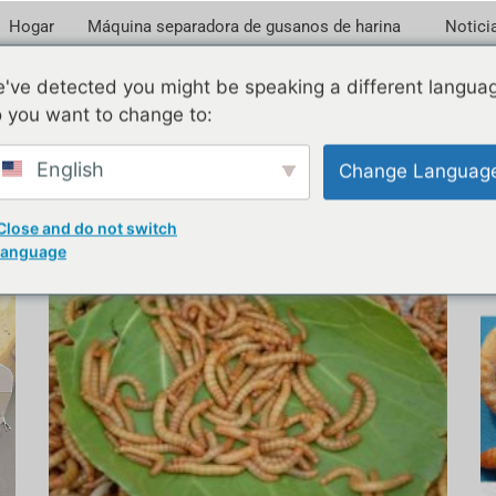
Hogar
Máquina separadora de gusanos de harina
Notici
've detected you might be speaking a different langua
 you want to change to:
9
English
Change Languag
Close and do not switch
language