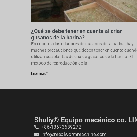
¿Qué se debe tener en cuenta al criar
gusanos de la harina?
En cuanto a los criadores de gusanos de la harina, hay
muchas precauciones que deben tener en cuenta cuand
utilizan sus plantas de cría de gusanos de la harina. El
método de reproducción de la
Leer más "
Shuliy® Equipo mecánico co. L
+86-13673689272
info@mealwormmachine.com