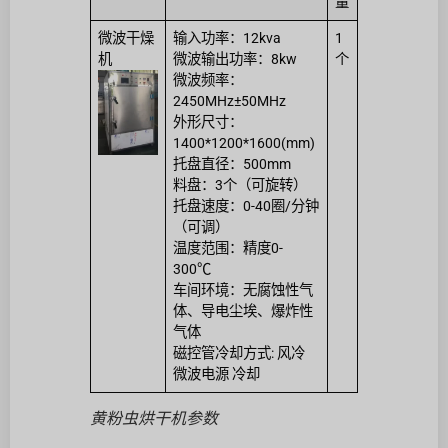
量
微波干燥
输入功率：12kva
1
机
微波输出功率：8kw
个
微波频率：
2450MHz±50MHz
外形尺寸：
1400*1200*1600(mm)
托盘直径：500mm
料盘：3个（可旋转）
托盘速度：0-40圈/分钟
（可调）
温度范围：精度0-
300℃
车间环境：无腐蚀性气
体、导电尘埃、爆炸性
气体
磁控管冷却方式: 风冷
微波电源 冷却
黄粉虫烘干机参数