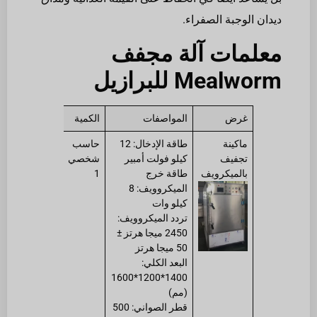
ديدان الوجبة الصفراء.
معلمات آلة مجفف
Mealworm للبرازيل
غرض
المواصفات
الكمية
ماكينة
طاقة الإدخال: 12
حاسب
تجفيف
كيلو فولت أمبير
شخصي
بالميكرويف
طاقة خرج
1
الميكروويف: 8
كيلو وات
تردد الميكروويف:
2450 ميجا هرتز ±
50 ميجا هرتز
البعد الكلي:
1400*1200*1600
(مم)
قطر الصواني: 500