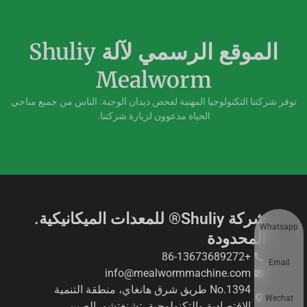
الموقع الرسمي لآلة Shuliy
Mealworm
توفر شركتنا التكنولوجيا المهنية لفحص ديدان الوجبة. الناس من جميع مناحي
الحياة مدعوون لزيارة شركتنا.
شركة Shuliy® للمعدات الميكانيكية.
Whatsapp
المحدودة
+86-13673689272
Email
info@mealwormmachine.com
No.1394 طريق شرق هانغاي، منطقة التنمية
Wechat
الاقتصادية والتكنولوجية، تشنغتشو، الصين