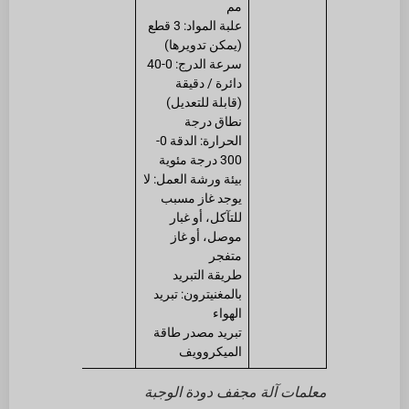
مم
علبة المواد: 3 قطع
(يمكن تدويرها)
سرعة الدرج: 0-40
دائرة / دقيقة
(قابلة للتعديل)
نطاق درجة
الحرارة: الدقة 0-
300 درجة مئوية
بيئة ورشة العمل: لا
يوجد غاز مسبب
للتآكل، أو غبار
موصل، أو غاز
متفجر
طريقة التبريد
بالمغنيترون: تبريد
الهواء
تبريد مصدر طاقة
الميكروويف
معلمات آلة مجفف دودة الوجبة