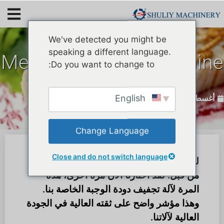
We've detected you might be
speaking a different language.
Mealworm dryer machine
Do you want to change to:
sold to Brazil Again
English
أغسطس 24, 2023
Change Language
Close and do not switch language
لقد قام بشراء آلة غربلة دودة الوجبة الصفراء
من قبل. لقد اختارنا الآن مرة أخرى، هذه
المرة لآلة تجفيف دودة الوجبة الخاصة بنا.
وهذا مؤشر واضح على ثقته العالية في الجودة
العالية لآلاتنا.