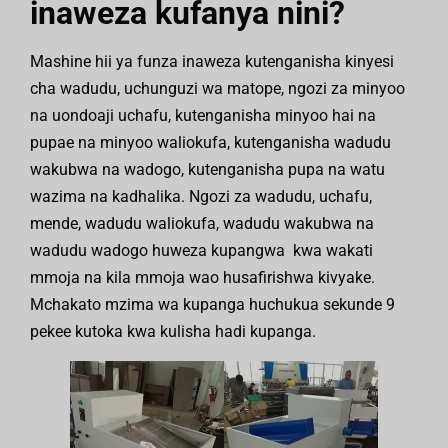
inaweza kufanya nini?
Mashine hii ya funza inaweza kutenganisha kinyesi
cha wadudu, uchunguzi wa matope, ngozi za minyoo
na uondoaji uchafu, kutenganisha minyoo hai na
pupae na minyoo waliokufa, kutenganisha wadudu
wakubwa na wadogo, kutenganisha pupa na watu
wazima na kadhalika. Ngozi za wadudu, uchafu,
mende, wadudu waliokufa, wadudu wakubwa na
wadudu wadogo huweza kupangwa kwa wakati
mmoja na kila mmoja wao husafirishwa kivyake.
Mchakato mzima wa kupanga huchukua sekunde 9
pekee kutoka kwa kulisha hadi kupanga.