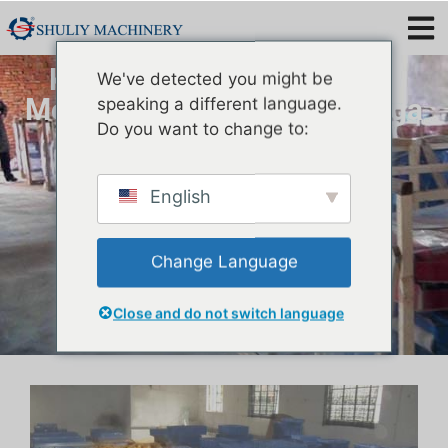
Kitenganishi cha Tenebrio
We've detected you might be
Molitor | Mashine ya Kupanga
speaking a different language.
Do you want to change to:
English
Change Language
Close and do not switch language