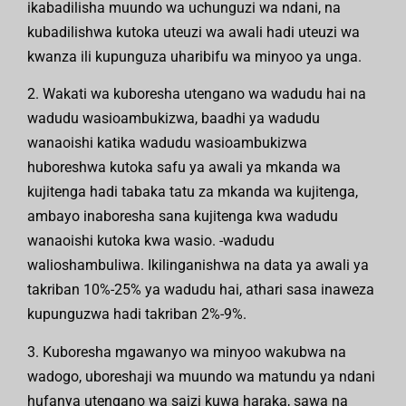
ikabadilisha muundo wa uchunguzi wa ndani, na
kubadilishwa kutoka uteuzi wa awali hadi uteuzi wa
kwanza ili kupunguza uharibifu wa minyoo ya unga.
2. Wakati wa kuboresha utengano wa wadudu hai na
wadudu wasioambukizwa, baadhi ya wadudu
wanaoishi katika wadudu wasioambukizwa
huboreshwa kutoka safu ya awali ya mkanda wa
kujitenga hadi tabaka tatu za mkanda wa kujitenga,
ambayo inaboresha sana kujitenga kwa wadudu
wanaoishi kutoka kwa wasio. -wadudu
walioshambuliwa. Ikilinganishwa na data ya awali ya
takriban 10%-25% ya wadudu hai, athari sasa inaweza
kupunguzwa hadi takriban 2%-9%.
3. Kuboresha mgawanyo wa minyoo wakubwa na
wadogo, uboreshaji wa muundo wa matundu ya ndani
hufanya utengano wa saizi kuwa haraka, sawa na