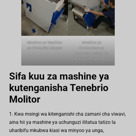
Maelezo ya Mashine
Mashine ya
ya Kusindika Minyoo
Kuchambua ya
Tenebrio Molitor Iko
Katika Utengenezaji
Sifa kuu za mashine ya
kutenganisha Tenebrio
Molitor
1. Kwa msingi wa kitenganishi cha zamani cha viwavi,
aina hii ya mashine ya uchunguzi ilitatua tatizo la
uharibifu mkubwa kiasi wa minyoo ya unga,