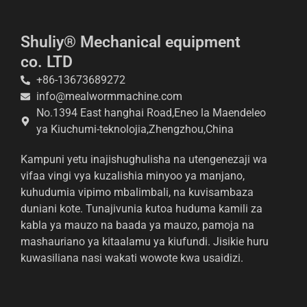
Shuliy® Mechanical equipment
co. LTD
+86-13673689272
Whatsapp
info@mealwormmachine.com
No.1394 East hanghai Road,Eneo la Maendeleo
Email
ya Kiuchumi-teknolojia,Zhengzhou,China
Wechat
Kampuni yetu inajishughulisha na utengenezaji wa
vifaa vingi vya kuzalishia minyoo ya manjano,
Chat
kuhudumia vipimo mbalimbali, na kuvisambaza
duniani kote. Tunajivunia kutoa huduma kamili za
kabla ya mauzo na baada ya mauzo, pamoja na
mashauriano ya kitaalamu ya kiufundi. Jisikie huru
kuwasiliana nasi wakati wowote kwa usaidizi.