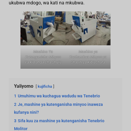
ukubwa mdogo, wa kati na mkubwa.
Mashine Ya
Mashine ya
Kutenganisha Minyoo
Kuchambua Minyoo ya
Ya Kiwanda Cha Shuliy
Shayiri ya Kibiashara
Yaliyomo
kujificha
1
Umuhimu wa kuchagua wadudu wa Tenebrio
2
Je, mashine ya kutenganisha minyoo inaweza
kufanya nini?
3
Sifa kuu za mashine ya kutenganisha Tenebrio
Molitor