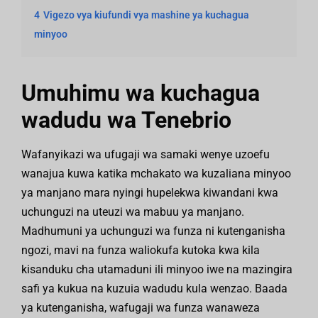
4
Vigezo vya kiufundi vya mashine ya kuchagua
minyoo
Umuhimu wa kuchagua
wadudu wa Tenebrio
Wafanyikazi wa ufugaji wa samaki wenye uzoefu
wanajua kuwa katika mchakato wa kuzaliana minyoo
ya manjano mara nyingi hupelekwa kiwandani kwa
uchunguzi na uteuzi wa mabuu ya manjano.
Madhumuni ya uchunguzi wa funza ni kutenganisha
ngozi, mavi na funza waliokufa kutoka kwa kila
kisanduku cha utamaduni ili minyoo iwe na mazingira
safi ya kukua na kuzuia wadudu kula wenzao. Baada
ya kutenganisha, wafugaji wa funza wanaweza