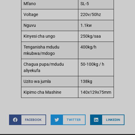
Mfano
SL-5
Voltage
220v/50hz
Nguvu
1.1kw
Kinyesi cha ungo
250kg/saa
Tenganisha mdudu
400kg/h
mkubwa/mdogo
Chagua pupa/mdudu
50-100kg / h
aliyekufa
Uzito wa jumla
138kg
Kipimo cha Mashine
140x129x75mm
FACEBOOK
TWITTER
LINKEDIN