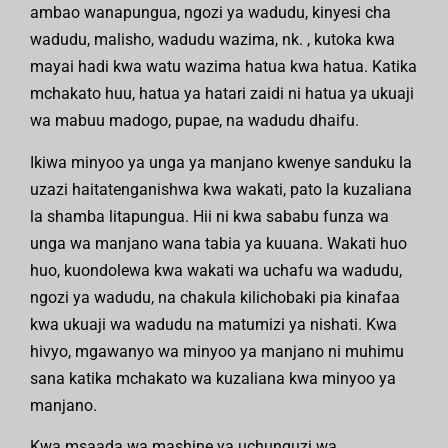
ambao wanapungua, ngozi ya wadudu, kinyesi cha
wadudu, malisho, wadudu wazima, nk. , kutoka kwa
mayai hadi kwa watu wazima hatua kwa hatua. Katika
mchakato huu, hatua ya hatari zaidi ni hatua ya ukuaji
wa mabuu madogo, pupae, na wadudu dhaifu.
Ikiwa minyoo ya unga ya manjano kwenye sanduku la
uzazi haitatenganishwa kwa wakati, pato la kuzaliana
la shamba litapungua. Hii ni kwa sababu funza wa
unga wa manjano wana tabia ya kuuana. Wakati huo
huo, kuondolewa kwa wakati wa uchafu wa wadudu,
ngozi ya wadudu, na chakula kilichobaki pia kinafaa
kwa ukuaji wa wadudu na matumizi ya nishati. Kwa
hivyo, mgawanyo wa minyoo ya manjano ni muhimu
sana katika mchakato wa kuzaliana kwa minyoo ya
manjano.
Kwa msaada wa mashine ya uchunguzi wa