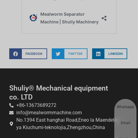
FACEBOOK
TWITTER
LINKEDIN
Shuliy® Mechanical equipment
co. LTD
+86-13673689272
Whatsapp
info@mealwormmachine.com
No.1394 East hanghai Road,Eneo la Maendeleo
Email
ya Kiuchumi-teknolojia,Zhengzhou,China