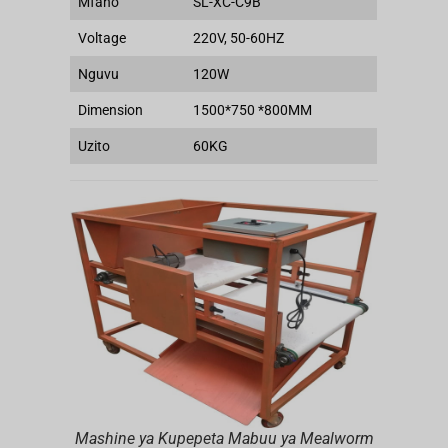
Mfano
SL-XC-C9B
Voltage
220V, 50-60HZ
Nguvu
120W
Dimension
1500*750 *800MM
Uzito
60KG
Mashine ya Kupepeta Mabuu ya Mealworm