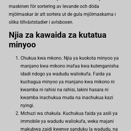
maskinen för sortering av levande och döda
mjölmaskar är att sortera ut de gula mjölmaskarna i
olika tillväxtstadier i avlsboxen.
Njia za kawaida za kutatua
minyoo
Chukua kwa mkono. Njia ya kuokota minyoo ya
manjano kwa mikono inafaa kwa kutenganisha
idadi ndogo ya wadudu waliokufa. Faida ya
kuchagua minyoo ya manjano kwa mikono ni
kwamba ni rahisi na rahisi, lakini hasara ni
kwamba inachukua muda na inachukua kazi
nyingi.
Mchuzi wa chakula. Kuchukua faida ya asili ya
immobile ya wadudu waliokufa, weka majani
makubwa zaidi kwenye sanduku la wadudu, na