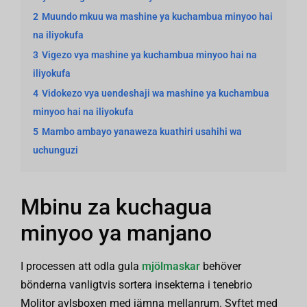
2
Muundo mkuu wa mashine ya kuchambua minyoo hai
na iliyokufa
3
Vigezo vya mashine ya kuchambua minyoo hai na
iliyokufa
4
Vidokezo vya uendeshaji wa mashine ya kuchambua
minyoo hai na iliyokufa
5
Mambo ambayo yanaweza kuathiri usahihi wa
uchunguzi
Mbinu za kuchagua
minyoo ya manjano
I processen att odla gula
mjölmaskar
behöver
bönderna vanligtvis sortera insekterna i tenebrio
Molitor avlsboxen med jämna mellanrum. Syftet med