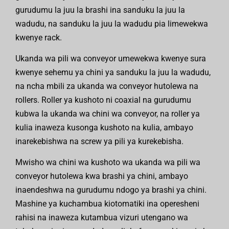
gurudumu la juu la brashi ina sanduku la juu la
wadudu, na sanduku la juu la wadudu pia limewekwa
kwenye rack.
Ukanda wa pili wa conveyor umewekwa kwenye sura
kwenye sehemu ya chini ya sanduku la juu la wadudu,
na ncha mbili za ukanda wa conveyor hutolewa na
rollers. Roller ya kushoto ni coaxial na gurudumu
kubwa la ukanda wa chini wa conveyor, na roller ya
kulia inaweza kusonga kushoto na kulia, ambayo
inarekebishwa na screw ya pili ya kurekebisha.
Mwisho wa chini wa kushoto wa ukanda wa pili wa
conveyor hutolewa kwa brashi ya chini, ambayo
inaendeshwa na gurudumu ndogo ya brashi ya chini.
Mashine ya kuchambua kiotomatiki ina operesheni
rahisi na inaweza kutambua vizuri utengano wa