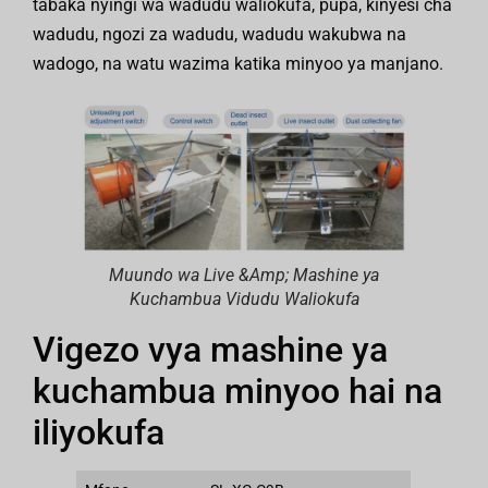
tabaka nyingi wa wadudu waliokufa, pupa, kinyesi cha
wadudu, ngozi za wadudu, wadudu wakubwa na
wadogo, na watu wazima katika minyoo ya manjano.
Muundo wa Live &Amp; Mashine ya
Kuchambua Vidudu Waliokufa
Vigezo vya mashine ya
kuchambua minyoo hai na
iliyokufa