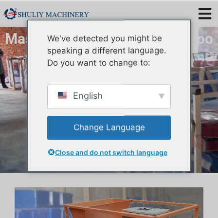
Mashine ya Kuchambua Minyoo
We've detected you might be
Hai na Waliokufa
speaking a different language.
Do you want to change to:
English
Change Language
Close and do not switch language