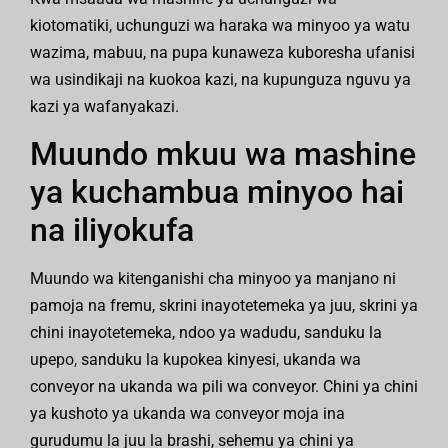
kiotomatiki, uchunguzi wa haraka wa minyoo ya watu
wazima, mabuu, na pupa kunaweza kuboresha ufanisi
wa usindikaji na kuokoa kazi, na kupunguza nguvu ya
kazi ya wafanyakazi.
Muundo mkuu wa mashine
ya kuchambua minyoo hai
na iliyokufa
Muundo wa kitenganishi cha minyoo ya manjano ni
pamoja na fremu, skrini inayotetemeka ya juu, skrini ya
chini inayotetemeka, ndoo ya wadudu, sanduku la
upepo, sanduku la kupokea kinyesi, ukanda wa
conveyor na ukanda wa pili wa conveyor. Chini ya chini
ya kushoto ya ukanda wa conveyor moja ina
gurudumu la juu la brashi, sehemu ya chini ya