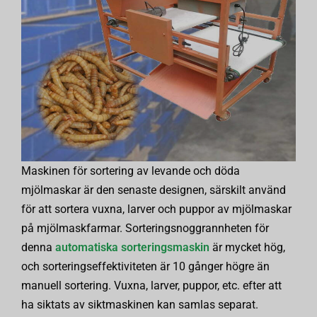
Maskinen för sortering av levande och döda
mjölmaskar är den senaste designen, särskilt använd
för att sortera vuxna, larver och puppor av mjölmaskar
på mjölmaskfarmar. Sorteringsnoggrannheten för
denna
automatiska sorteringsmaskin
är mycket hög,
och sorteringseffektiviteten är 10 gånger högre än
manuell sortering. Vuxna, larver, puppor, etc. efter att
ha siktats av siktmaskinen kan samlas separat.