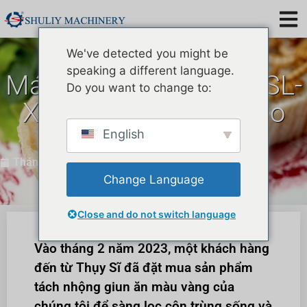
We've detected you might be
speaking a different language.
Máy tách nhộng giun SL-
Do you want to change to:
XC-C9A được bán cho
Thụy Sĩ
English
Thán 2 24, 2023
Change Language
Close and do not switch language
Vào tháng 2 năm 2023, một khách hàng
đến từ Thụy Sĩ đã đặt mua sản phẩm
tách nhộng giun ăn màu vàng của
chúng tôi để sàng lọc côn trùng sống và