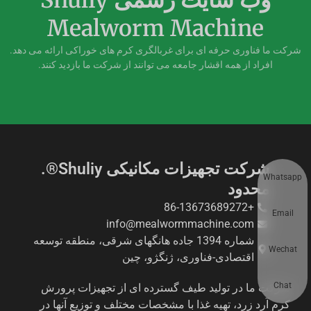
وب سایت رسمی Shuliy
Mealworm Machine
شرکت ما فناوری حرفه ای برای غربالگری کرم های خوراکی ارائه می دهد.
افراد از همه اقشار جامعه می توانند از شرکت ما بازدید کنند.
شرکت تجهیزات مکانیکی Shuliy®.
Whatsapp
محدود
+86-13673689272
Email
info@mealwormmachine.com
شماره 1394 جاده هانگهای شرقی، منطقه توسعه
Wechat
اقتصادی-فناوری، ژنگژو، چین
Chat
شرکت ما در تولید طیف گسترده ای از تجهیزات پرورش
کرم آرد زرد، تهیه غذا با مشخصات مختلف و توزیع آنها در