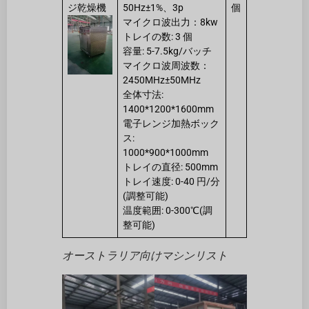
ジ乾燥機
50Hz±1%、3p
個
マイクロ波出力：8kw
トレイの数: 3 個
容量: 5-7.5kg/バッチ
マイクロ波周波数：
2450MHz±50MHz
全体寸法:
1400*1200*1600mm
電子レンジ加熱ボック
ス:
1000*900*1000mm
トレイの直径: 500mm
トレイ速度: 0-40 円/分
(調整可能)
温度範囲: 0-300℃(調
整可能)
オーストラリア向けマシンリスト