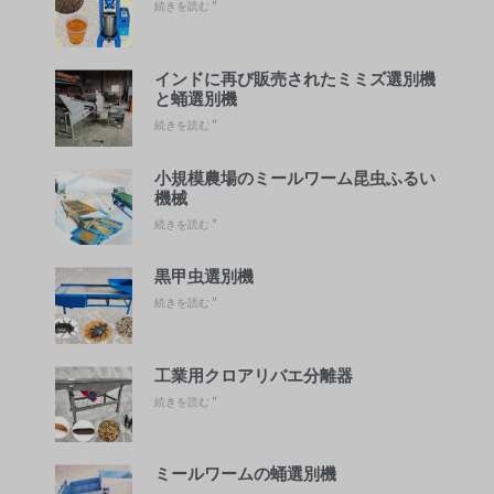
続きを読む "
インドに再び販売されたミミズ選別機
と蛹選別機
続きを読む "
小規模農場のミールワーム昆虫ふるい
機械
続きを読む "
黒甲虫選別機
続きを読む "
工業用クロアリバエ分離器
続きを読む "
ミールワームの蛹選別機