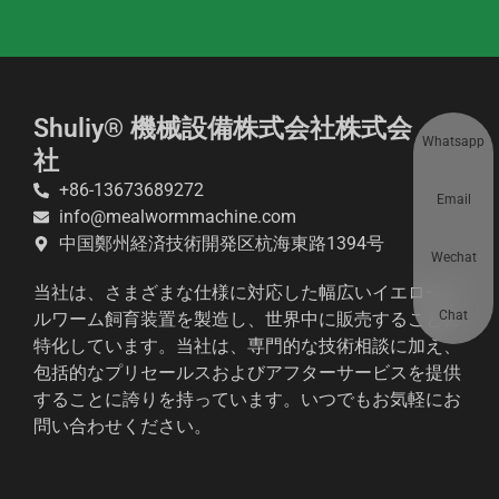
Shuliy® 機械設備株式会社株式会
Whatsapp
社
+86-13673689272
Email
info@mealwormmachine.com
中国鄭州経済技術開発区杭海東路1394号
Wechat
当社は、さまざまな仕様に対応した幅広いイエローミ
Chat
ルワーム飼育装置を製造し、世界中に販売することに
特化しています。当社は、専門的な技術相談に加え、
包括的なプリセールスおよびアフターサービスを提供
することに誇りを持っています。いつでもお気軽にお
問い合わせください。