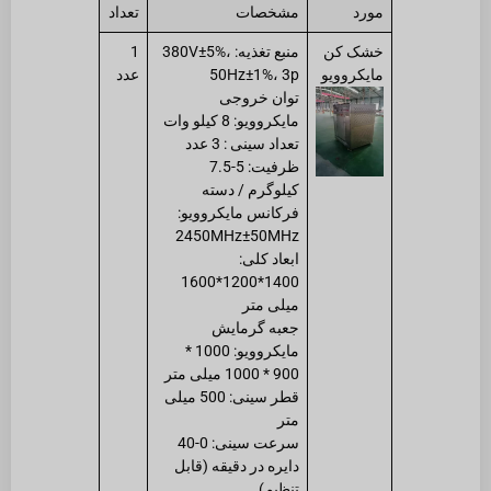
مورد
مشخصات
تعداد
خشک کن
منبع تغذیه: 380V±5%،
1
مایکروویو
50Hz±1%، 3p
عدد
توان خروجی
مایکروویو: 8 کیلو وات
تعداد سینی : 3 عدد
ظرفیت: 5-7.5
کیلوگرم / دسته
فرکانس مایکروویو:
2450MHz±50MHz
ابعاد کلی:
1400*1200*1600
میلی متر
جعبه گرمایش
مایکروویو: 1000 *
900 * 1000 میلی متر
قطر سینی: 500 میلی
متر
سرعت سینی: 0-40
دایره در دقیقه (قابل
تنظیم)