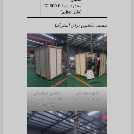
محدوده دما: 0-300 ℃
(قابل تنظیم)
لیست ماشین برای استرالیا
پکیج خشک کن
ماشین خشک کن
صنعتی مایکروویو
مایکروویو در جعبه
های چوبی