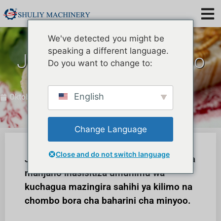
We've detected you might be
speaking a different language.
Je, shamba la minyoo
Do you want to change to:
huanzishwaje?
English
Oktoba 23, 2024
Change Language
Close and do not switch language
Jinsi ya kuanzisha shamba la minyoo ya
manjano inasisitiza umuhimu wa
kuchagua mazingira sahihi ya kilimo na
chombo bora cha baharini cha minyoo.