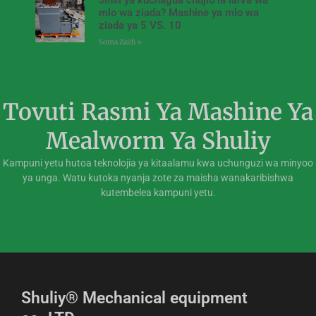
mlo wa ziada? Mashine ya mlo wa
ziada ya 5 VS. 10
Soma Zaidi »
Tovuti Rasmi Ya Mashine Ya
Mealworm Ya Shuliy
Kampuni yetu hutoa teknolojia ya kitaalamu kwa uchunguzi wa minyoo
ya unga. Watu kutoka nyanja zote za maisha wanakaribishwa
kutembelea kampuni yetu.
Shuliy® Mechanical equipment