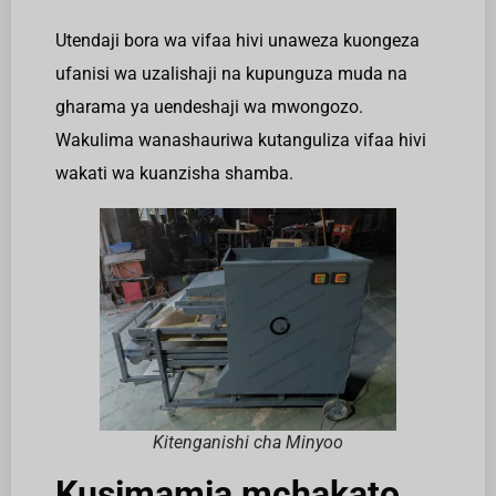
Utendaji bora wa vifaa hivi unaweza kuongeza
ufanisi wa uzalishaji na kupunguza muda na
gharama ya uendeshaji wa mwongozo.
Wakulima wanashauriwa kutanguliza vifaa hivi
wakati wa kuanzisha shamba.
Kitenganishi cha Minyoo
Kusimamia mchakato