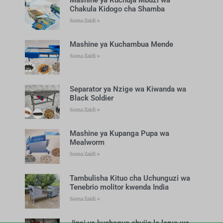
Chakula Kidogo cha Shamba
Soma Zaidi »
Mashine ya Kuchambua Mende
Soma Zaidi »
Separator ya Nzige wa Kiwanda wa
Black Soldier
Soma Zaidi »
Mashine ya Kupanga Pupa wa
Mealworm
Soma Zaidi »
Tambulisha Kituo cha Uchunguzi wa
Tenebrio molitor kwenda India
Soma Zaidi »
Jinsi ya kuchagua chujio la larva wa