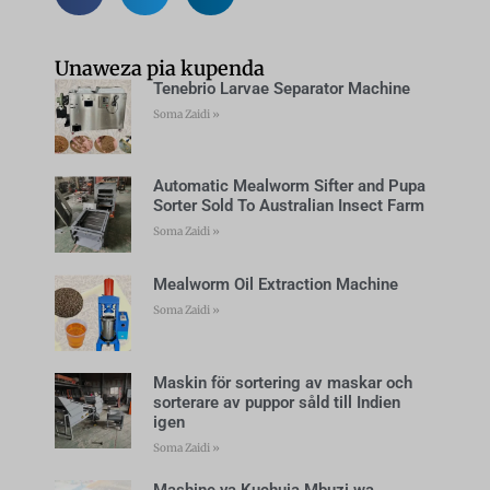
Unaweza pia kupenda
Tenebrio Larvae Separator Machine
Soma Zaidi »
Automatic Mealworm Sifter and Pupa
Sorter Sold To Australian Insect Farm
Soma Zaidi »
Mealworm Oil Extraction Machine
Soma Zaidi »
Maskin för sortering av maskar och
sorterare av puppor såld till Indien
igen
Soma Zaidi »
Mashine ya Kuchuja Mbuzi wa