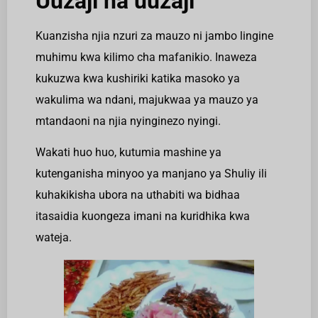
Uuzaji na uuzaji
Kuanzisha njia nzuri za mauzo ni jambo lingine
muhimu kwa kilimo cha mafanikio. Inaweza
kukuzwa kwa kushiriki katika masoko ya
wakulima wa ndani, majukwaa ya mauzo ya
mtandaoni na njia nyinginezo nyingi.
Wakati huo huo, kutumia mashine ya
kutenganisha minyoo ya manjano ya Shuliy ili
kuhakikisha ubora na uthabiti wa bidhaa
itasaidia kuongeza imani na kuridhika kwa
wateja.