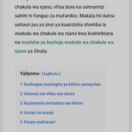
chakula wa njano, vifaa bora na usimamizi
sahihi ni funguo za mafanikio. Makala hii itatoa
ushauri juu ya jinsi ya kuanzisha shamba la
wadudu wa chakula wa njano kwa kushirikiana
na
mashine ya kuchuja wadudu wa chakula wa
njano
ya Shuliy.
Yaliyomo
kujificha
1
Kuchagua mazingira ya kilimo yanayofaa
2
Ununuzi wa vifaa vya ubora
3
Kusimamia mchakato wa kilimo
4
Uuzaji na uuzaji
5
Fanya muhtasari