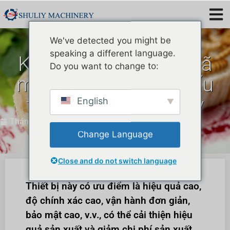
We've detected you might be
speaking a different language.
Khách hàng Ấn Độ đã
Do you want to change to:
mua máy phân loại ấu
trùng giun ăn Shuliy
English
Thán 9 18, 2023
Change Language
Close and do not switch language
Thiết bị này có ưu điểm là hiệu quả cao,
độ chính xác cao, vận hành đơn giản,
bảo mật cao, v.v., có thể cải thiện hiệu
quả sản xuất và giảm chi phí sản xuất