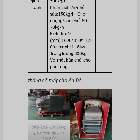
giun
500kg/h
tách
Phân biệt lớn/nhỏ
sâu:150kg/h Chọn
nhộng/sâu chết:50-
70kg/h
Kích thước
(mm):1690*810*1170
Sức mạnh: 1 . 5kw
Trọng lượng:300kg
Với một bàn chải cho
phụ tùng
thông số máy cho Ấn Độ
Máy tách côn trùng
giun ăn được bán
cho Đức