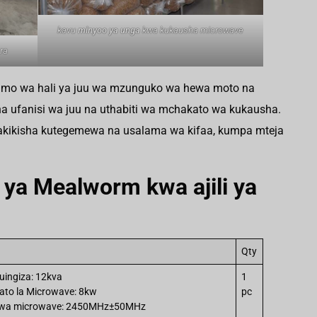
kavu
minyoo ya unga
kwa kukausha microwave
ra
umo wa hali ya juu wa mzunguko wa hewa moto na
kisha ufanisi wa juu na uthabiti wa mchakato wa kukausha.
hakikisha kutegemewa na usalama wa kifaa, kumpa mteja
ya Mealworm kwa ajili ya
Qty
uingiza: 12kva
1
ato la Microwave: 8kw
pc
wa microwave: 2450MHz±50MHz