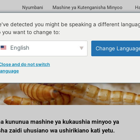
Nyumbani
Mashine ya Kutenganisha Minyoo
Ha
've detected you might be speaking a different langua
 you want to change to:
English
Change Languag
ini alinunua tena mashine
Close and do not switch
language
na kununua mashine ya kukaushia minyoo ya
a zaidi uhusiano wa ushirikiano kati yetu.