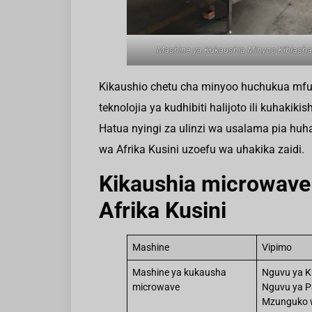
Mashine ya Kukaushia Minyoo Kibiasha
Kikaushio chetu cha minyoo huchukua mf
teknolojia ya kudhibiti halijoto ili kuhaki
Hatua nyingi za ulinzi wa usalama pia hu
wa Afrika Kusini uzoefu wa uhakika zaidi.
Kikaushia microwave 
Afrika Kusini
Mashine
Vipimo
Mashine ya kukausha
Nguvu ya K
microwave
Nguvu ya P
Mzunguko 