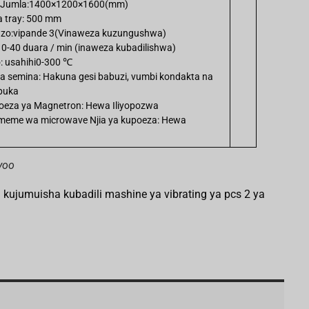
a Jumla:1400×1200×1600(mm)
a tray: 500 mm
enzo:vipande 3(Vinaweza kuzungushwa)
i: 0-40 duara / min (inaweza kubadilishwa)
o: usahihi0-300 ℃
ya semina: Hakuna gesi babuzi, vumbi kondakta na
ipuka
poeza ya Magnetron: Hewa Iliyopozwa
meme wa microwave Njia ya kupoeza: Hewa
yoo
 kujumuisha kubadili mashine ya vibrating ya pcs 2 ya