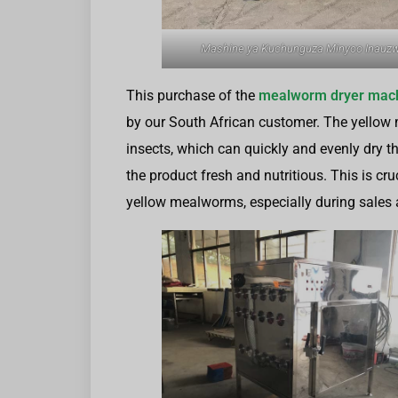
Mashine ya Kuchunguza Minyoo Inauz
This purchase of the
mealworm dryer mac
by our South African customer. The yellow 
insects, which can quickly and evenly dry t
the product fresh and nutritious. This is cru
yellow mealworms, especially during sales 