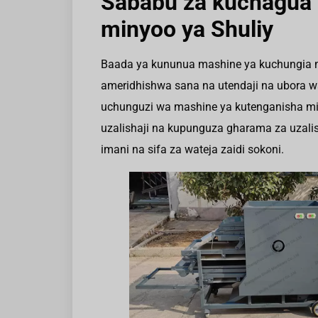
Sababu za kuchagua
minyoo ya Shuliy
Baada ya kununua mashine ya kuchungia mi
ameridhishwa sana na utendaji na ubora wa
uchunguzi wa mashine ya kutenganisha mi
uzalishaji na kupunguza gharama za uzalis
imani na sifa za wateja zaidi sokoni.