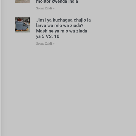
molitor kwenda India
Soma Zaidi »
Jinsi ya kuchagua chujio la
larva wa mlo wa ziada?
Mashine ya mlo wa ziada
ya 5 VS. 10
Soma Zaidi »