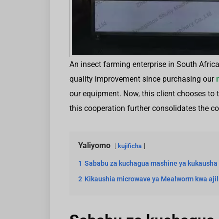
An insect farming enterprise in South Afric
quality improvement since purchasing our
our equipment. Now, this client chooses to
this cooperation further consolidates the c
Yaliyomo
kujificha
1
Sababu za kuchagua mashine ya kukausha 
2
Kikaushia microwave ya Mealworm kwa ajili