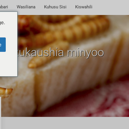
bari
Wasiliana
Kuhusu Sisi
Kiswahili
ge.
e
 ya kukaushia minyoo