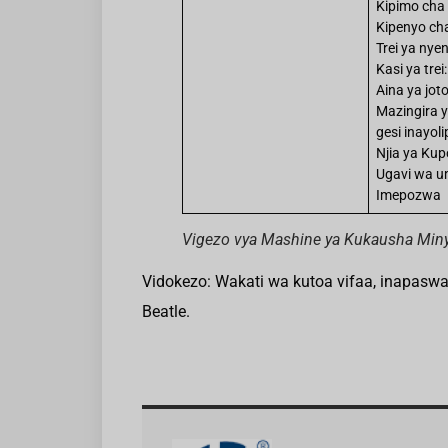
Kipimo ch
Kipenyo ch
Trei ya ny
Kasi ya tre
Aina ya jot
Mazingira 
gesi inayol
Njia ya Ku
Ugavi wa u
Imepozwa
Vigezo vya Mashine ya Kukausha Min
Vidokezo: Wakati wa kutoa vifaa, inapaswa
Beatle.