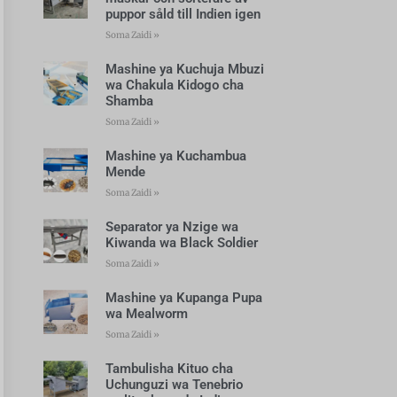
puppor såld till Indien igen
Soma Zaidi »
Mashine ya Kuchuja Mbuzi
wa Chakula Kidogo cha
Shamba
Soma Zaidi »
Mashine ya Kuchambua
Mende
Soma Zaidi »
Separator ya Nzige wa
Kiwanda wa Black Soldier
Soma Zaidi »
Mashine ya Kupanga Pupa
wa Mealworm
Soma Zaidi »
Tambulisha Kituo cha
Uchunguzi wa Tenebrio