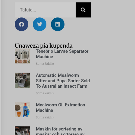
Unaweza pia kupenda
Tenebrio Larvae Separator
Machine
Soma Zaidi »
Automatic Mealworm
Sifter and Pupa Sorter Sold
To Australian Insect Farm
Soma Zaidi »
Mealworm Oil Extraction
Machine
Soma Zaidi »
Maskin för sortering av
maskar och sorterare av