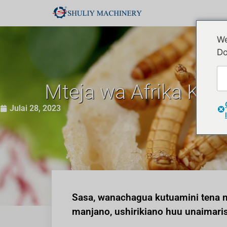
We
Do
Mteja wa Afrika Kus
Julai 28, 2023
Sasa, wanachagua kutuamini tena 
manjano, ushirikiano huu unaimarish