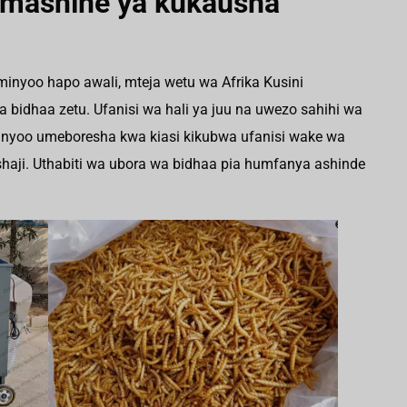
 mashine ya kukausha
nyoo hapo awali, mteja wetu wa Afrika Kusini
 bidhaa zetu. Ufanisi wa hali ya juu na uwezo sahihi wa
nyoo umeboresha kwa kiasi kikubwa ufanisi wake wa
haji. Uthabiti wa ubora wa bidhaa pia humfanya ashinde